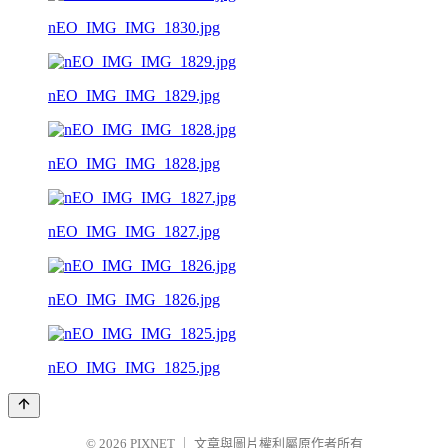
nEO_IMG_IMG_1830.jpg
nEO_IMG_IMG_1829.jpg
nEO_IMG_IMG_1828.jpg
nEO_IMG_IMG_1827.jpg
nEO_IMG_IMG_1826.jpg
nEO_IMG_IMG_1825.jpg
© 2026
PIXNET
｜
文章與圖片權利屬原作者所有