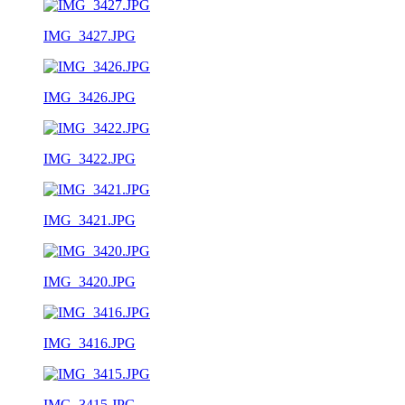
IMG_3427.JPG
IMG_3426.JPG
IMG_3422.JPG
IMG_3421.JPG
IMG_3420.JPG
IMG_3416.JPG
IMG_3415.JPG