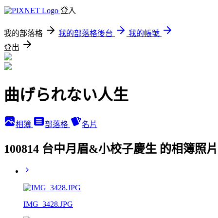
登入
我的部落格
我的部落格後台
我的帳號
登出
曲げられない人生
相簿
部落格
名片
100814 台中月眉&小校子慶生 的相簿照片
IMG_3428.JPG