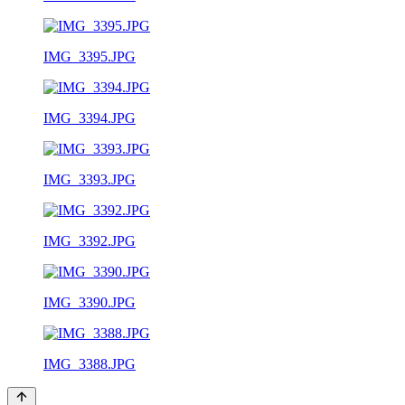
IMG_3395.JPG
IMG_3394.JPG
IMG_3393.JPG
IMG_3392.JPG
IMG_3390.JPG
IMG_3388.JPG