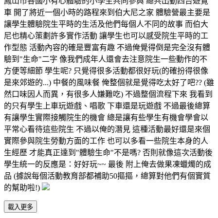
鳳山市各國小有心體驗的小學生共同參與 總共出動四台遊覽
車 開了將近一個小時的路程來到伯大尼之家 體驗營最主要是
讓學生體驗院生平時的生活及他們每個人不同的故事 而伯大
尼也精心策劃許多實作活動 讓學生也可以感受院生平時的工
作型態 活動內容的確是豐富有趣 不過俺覺得倒是完全沒有體
驗到"生命"二字 像我們成年人還會去注意院生一些動作的不
方便等細節 學生呢? 只覺得很多活動都很好玩(的確扮得很像
是來郊遊的...) 中餐的風味餐 俺整個就是覺得吃太好了吧?? (雖
然口味因人而異，有很多人嫌難吃) 不過整個流程下來 我看到
的只有學生上車玩遊戲、唱歌 下車還是玩遊戲 不過最後總算
有讓學生實際接觸院生的機會 總是讓有些學生有機會學會以
平常心看待這些院生 不過以俺的潛見 這種活動最好還是來個
實際參與院生勞動方面的工作 也可以多看一些院生本身的人
生經歷 才能真正達到"體驗生命"不是嗎? 否則就像這次活動後
學生統一的反應是：好好玩~~ 最後 附上俺去做果凍蠟燭的成
品 (據說每個活動教育部都補助50摳摳，總算對他們有個實質
的幫助啦!)
載入更多