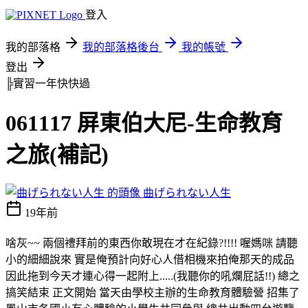
登入
我的部落格
我的部落格後台
我的帳號
登出
╠實習一年快快過
061117 屏東伯大尼-生命教育
之旅(補記)
曲げられない人生
19年前
啥灰~~ 兩個禮拜前的東西你敢現在才在紀錄?!!!! 喔媽咪 請聽
小的細細說來 實是俺預計向好心人借相機來拍俺那天的成品
因此拖到今天才連心得一起附上.....(我聽你的吼爛屁話!!) 總之
搞笑結束 正文開始 當天由學校主辦的生命教育體驗營 招集了