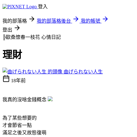
登入
我的部落格
我的部落格後台
我的帳號
登出
╠歐桑懷春一枝花
心情日記
理財
曲げられない人生
18年前
我真的沒啥金錢概念
為了某些想要的
才會節省一點
滿足之後又故態復萌