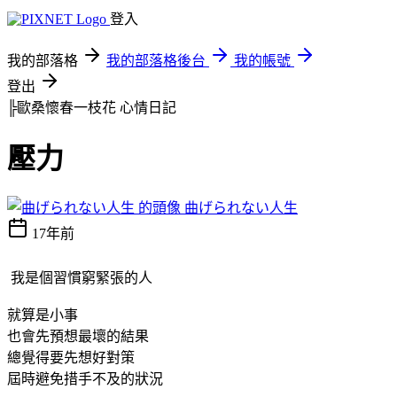
登入
我的部落格
我的部落格後台
我的帳號
登出
╠歐桑懷春一枝花
心情日記
壓力
曲げられない人生
17年前
我是個習慣窮緊張的人
就算是小事
也會先預想最壞的結果
總覺得要先想好對策
屆時避免措手不及的狀況