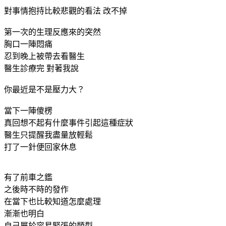
對事情抱持比較悲觀的看法 改不掉
第一次的生理反應來的突然
胸口一陣悶痛
忍到晚上被帶去看醫生
醫生診療完 對著我說
你最近是不是壓力大？
當下一陣傻楞
真回想不起有什麼事件引起這種症狀
醫生只提醒我盡量放輕鬆
打了一針便回家休息
有了前車之鑑
之後時不時的發作
在當下也比較知道怎麼處理
漸漸也明白
自己屬於容易緊張的類型