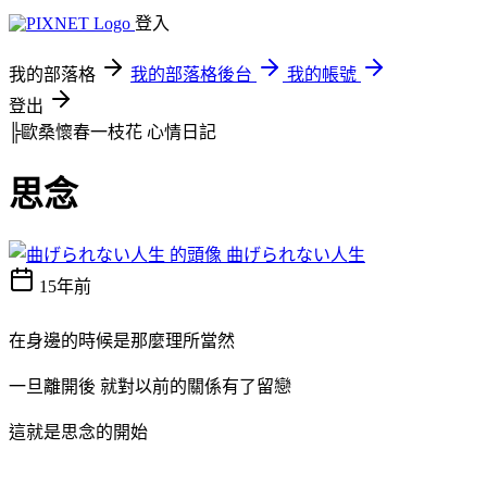
登入
我的部落格
我的部落格後台
我的帳號
登出
╠歐桑懷春一枝花
心情日記
思念
曲げられない人生
15年前
在身邊的時候是那麼理所當然
一旦離開後 就對以前的關係有了留戀
這就是思念的開始