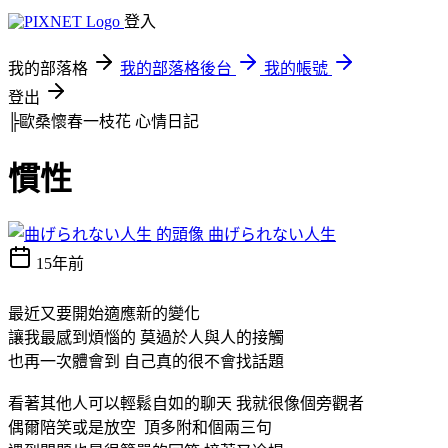
登入
我的部落格
我的部落格後台
我的帳號
登出
╠歐桑懷春一枝花
心情日記
慣性
曲げられない人生
15年前
最近又要開始適應新的變化
讓我最感到煩惱的 莫過於人與人的接觸
也再一次體會到 自己真的很不會找話題
看著其他人可以輕鬆自如的聊天 我就很像個旁觀者
偶爾陪笑或是放空 頂多附和個兩三句