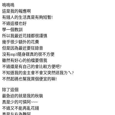
嗚嗚嗚
這是我的報應啊
有錢人的生活真是有夠短暫!
不過這樣也好
學一個教訓
所以我最近花錢都很謹慎
幾乎很少額外的花費
但是因為最近要狂錄音
沒有mp3隨身碟真的很不方便
雖然有好心的拍檔要借我
不過還是有自己的會比較方便吧?
不知道我的金主會不會又突然送我ㄌㄟ?
不然起碼也幫我買個便宜的嘛!
除了這個
最急迫的就是我的秋裝
真是少的可憐阿~~~
不過又不能再亂花錢
真是左右為難阿....