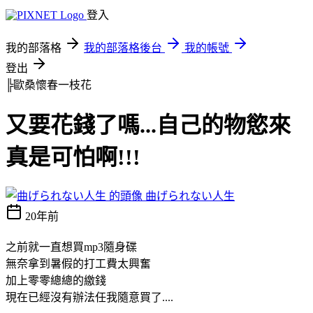
登入
我的部落格
我的部落格後台
我的帳號
登出
╠歐桑懷春一枝花
又要花錢了嗎...自己的物慾來
真是可怕啊!!!
曲げられない人生
20年前
之前就一直想買mp3隨身碟
無奈拿到暑假的打工費太興奮
加上零零總總的繳錢
現在已經沒有辦法任我隨意買了....