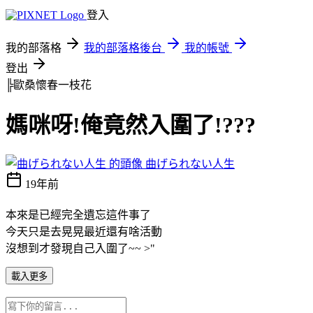
登入
我的部落格
我的部落格後台
我的帳號
登出
╠歐桑懷春一枝花
媽咪呀!俺竟然入圍了!???
曲げられない人生
19年前
本來是已經完全遺忘這件事了
今天只是去晃晃最近還有啥活動
沒想到才發現自己入圍了~~ >"
載入更多