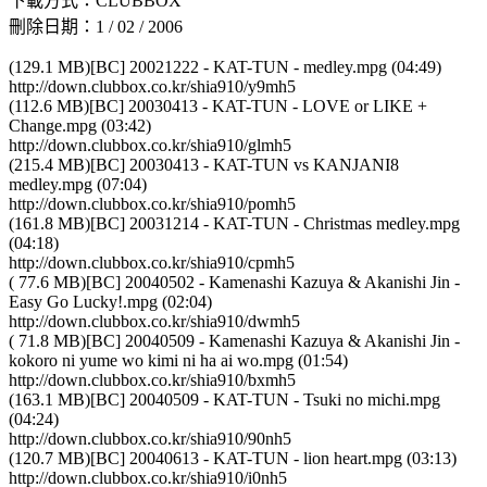
下載方式：CLUBBOX
刪除日期：1 / 02 / 2006
(129.1 MB)[BC] 20021222 - KAT-TUN - medley.mpg (04:49)
http://down.clubbox.co.kr/shia910/y9mh5
(112.6 MB)[BC] 20030413 - KAT-TUN - LOVE or LIKE +
Change.mpg (03:42)
http://down.clubbox.co.kr/shia910/glmh5
(215.4 MB)[BC] 20030413 - KAT-TUN vs KANJANI8
medley.mpg (07:04)
http://down.clubbox.co.kr/shia910/pomh5
(161.8 MB)[BC] 20031214 - KAT-TUN - Christmas medley.mpg
(04:18)
http://down.clubbox.co.kr/shia910/cpmh5
( 77.6 MB)[BC] 20040502 - Kamenashi Kazuya & Akanishi Jin -
Easy Go Lucky!.mpg (02:04)
http://down.clubbox.co.kr/shia910/dwmh5
( 71.8 MB)[BC] 20040509 - Kamenashi Kazuya & Akanishi Jin -
kokoro ni yume wo kimi ni ha ai wo.mpg (01:54)
http://down.clubbox.co.kr/shia910/bxmh5
(163.1 MB)[BC] 20040509 - KAT-TUN - Tsuki no michi.mpg
(04:24)
http://down.clubbox.co.kr/shia910/90nh5
(120.7 MB)[BC] 20040613 - KAT-TUN - lion heart.mpg (03:13)
http://down.clubbox.co.kr/shia910/i0nh5