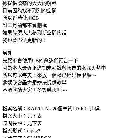
據提供檔案的大大的解釋
目前因為找不到別的空間
所以暫時使用CB
到二月前都不會刪檔
如果發現大大移到新空間的話
我也會盡快更新的!!
另外
先跟不會使用CB的龜迷們預告一下
因為本人最近正逢期末考試與報告的水深火熱中
所以可以每天上來放一個檔已經是極限啦~~
龜媽我會盡力想辦法提供教學
不過就請大家再多等幾天吧~~
檔案名稱：KAT-TUN - 20個高質LIVE in 少俱
檔案大小：見下表
時間長短：見下表
檔案形式：mpeg2