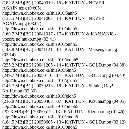
(182.2 MB)[BC] 20040919 - 15 - KAT-TUN - NEVER
AGAIN.mpg (04:05)
http://down.clubbox.co.kr/shia910/5anh5
(133.5 MB)[BC] 20041003 - 14 - KAT-TUN - NEVER
AGAIN.mpg (03:02)
http://down.clubbox.co.kr/shia910/ohnh5
(160.7 MB)[BC] 20041017 - 17 - KAT-TUN & KANJANI8 -
yozora no muko.mpg (03:41)
http://down.clubbox.co.kr/shia910/onnh5
(143.8 MB)[BC] 20041121 - 10 - KAT-TUN - Messenger.mpg
(03:14)
http://down.clubbox.co.kr/shia910/wonh5
(235.2 MB)[BC] 20041205 - 14 - KAT-TUN - GOLD.mpg (04:38)
http://down.clubbox.co.kr/shia910/6tnh5
(249.7 MB)[BC] 20050116 - 14 - KAT-TUN - GOLD.mpg (04:40)
http://down.clubbox.co.kr/shia910/g1oh5
(145.7 MB)[BC] 20050213 - 18 - KAT-TUN - Shining Day!
No.1!.mpg (02:30)
http://down.clubbox.co.kr/shia910/gloh5
(216.8 MB)[BC] 20050403 - 07 - KAT-TUN - Kizuna.mpg (04:05)
http://down.clubbox.co.kr/shia910/5moh5
( 97.3 MB)[BC] 20050515 - 13 - KAT-TUN - Kizuna.mpg (01:46)
http://down.clubbox.co.kr/shia910/emoh5
(184.5 MB)[BC] 20050605 - 13 - KAT-TUN - GOLD.mpg (03:12)
http://down.clubbox.co.kr/shia910/0noh5