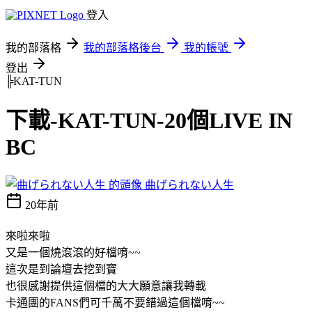
登入
我的部落格
我的部落格後台
我的帳號
登出
╠KAT-TUN
下載-KAT-TUN-20個LIVE IN
BC
曲げられない人生
20年前
來啦來啦
又是一個燒滾滾的好檔唷~~
這次是到論壇去挖到寶
也很感謝提供這個檔的大大願意讓我轉載
卡通團的FANS們可千萬不要錯過這個檔唷~~