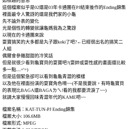
如標題的意思
這個檔案似乎是02還是03年卡通團在PJ結束後作的Ending錦集
裡面最令人驚訝的還是我們家的小龜
先不論外表的變化
光是個性的轉變就讓龜媽我為之驚訝
以現在的卡通團來說
耍寶搞笑的大多都是丸子跟koki了吧?←已經很出名的搞笑二
人組
偶爾會參雜甜甜的冷笑話
但是就很少看到龜寶貝的耍寶吧?(耍帥或耍性感的畫面還比較
多一點....='=)
但是這個緊急卻可以看到龜龜青澀的模樣
以及他在裡面扮演的耍寶角色唷~~(不是我要說，有時龜寶貝
的表現比BAGA還BAGAㄌㄟ!看的我都要流淚了~~)
就請大家慢慢回味青澀年代的KAME吧~~
檔案名稱：KAT-TUN-PJ Ending錦集
檔案大小: 106.6MB
檔案形式: MPEG