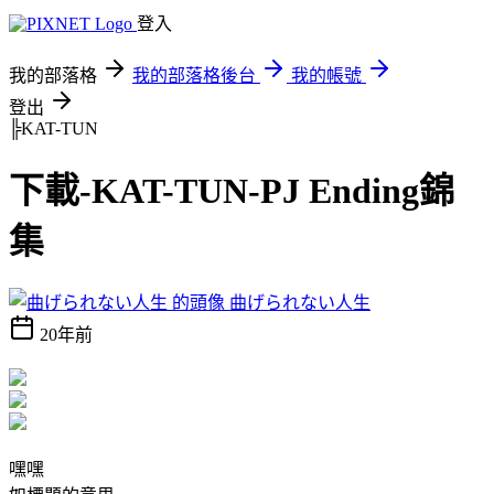
登入
我的部落格
我的部落格後台
我的帳號
登出
╠KAT-TUN
下載-KAT-TUN-PJ Ending錦
集
曲げられない人生
20年前
嘿嘿