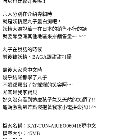
所以也比較好笑呢!!
六人分別在介紹專輯時
就是妖精跟丸子最白痴吧!!
妖精大還說萬一在日本的銷售不行的話
就要靠亞洲其他地區來拼銷售量~~ ^^"
丸子在說話的時候
前後被妖精、BAGA跟甜甜打擾
最後大家秀中文時
幾乎結尾都學了丸子
不過都露出了好燦爛的笑容阿~~
尤其是我家寶貝
好久沒有看到這麼孩子氣又天然的笑顏了!!
龜媽激動到差點沒抱著我家小電拼命搖!! ^^
檔案名稱：KAT-TUN-AIUEO060416現中文
檔案大小：45MB