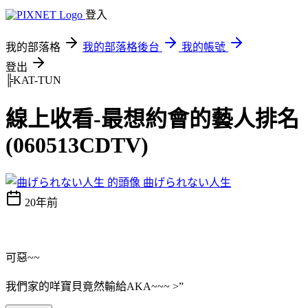
登入
我的部落格
我的部落格後台
我的帳號
登出
╠KAT-TUN
線上收看-最想約會的藝人排名
(060513CDTV)
曲げられない人生
20年前
可惡~~
我們家的咩寶貝竟然輸給AKA~~~ >”