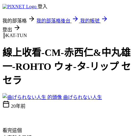
登入
我的部落格
我的部落格後台
我的帳號
登出
╠KAT-TUN
線上收看-CM-赤西仁&中丸雄
一-ROHTO ウォ-タ-リップ セ
セラ
曲げられない人生
20年前
看完這個