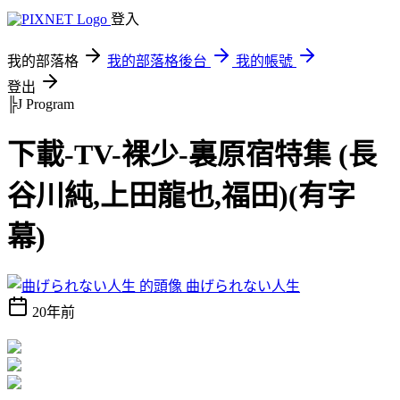
登入
我的部落格
我的部落格後台
我的帳號
登出
╠J Program
下載-TV-裸少-裏原宿特集 (長
谷川純,上田龍也,福田)(有字
幕)
曲げられない人生
20年前