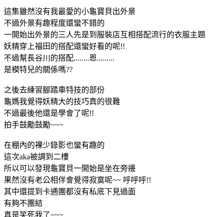
這集雖然沒有我最愛的小龜寶貝出外景
不過外景有趣程度還蠻不錯的
一開始出外景的三人先是到服裝店互相搭配流行的衣服主題
妖精穿上福田的搭配還蠻好看的呢!!
不過幫長谷川的搭配........恩.........
是模特兒的關係嗎??
之後去練習腳踏車特技的部份
龜媽我覺得妖精大的技巧真的很難
不過最後他還是學會了呢!!
拍手鼓勵鼓勵~~~
在棚內的裸少錄影也蠻有趣的
這次aka被調到二樓
所以可以發現龜寶貝一開始是坐在旁邊
果然沒有老公相伴會覺得寂寞呢~~ 呼呼呼!!
其中還提到卡通團都沒有私底下見過面
有夠不團結
真是笑死我了~~~