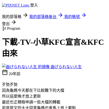
登入
我的部落格
我的部落格後台
我的帳號
登出
╠J Program
下載-TV-小草KFC宣言&KFC
由來
曲げられない人生
20年前
歹勢歹勢
因為龜媽今天都在下比較難下的大檔
所以這麼晚才放上更新
最近也正積極申請一些大檔的轉載
若是發文的大大同意龜媽也會馬上放上載點