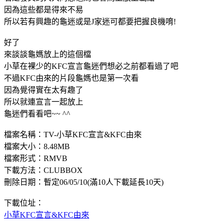
因為這些都是得來不易
所以若有興趣的龜迷或是J家迷可都要把握良機唷!
好了
來談談龜媽放上的這個檔
小草在裸少的KFC宣言龜迷們想必之前都看過了吧
不過KFC由來的片段龜媽也是第一次看
因為覺得實在太有趣了
所以就連宣言一起放上
龜迷們看看吧~~ ^^
檔案名稱：TV-小草KFC宣言&KFC由來
檔案大小：8.48MB
檔案形式：RMVB
下載方法：CLUBBOX
刪除日期：暫定06/05/10(滿10人下載延長10天)
下載位址：
小草KFC宣言&KFC由來