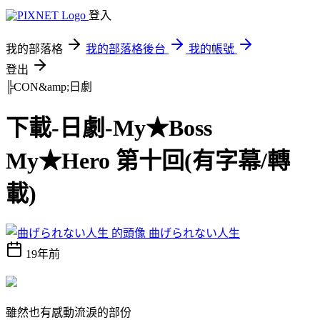
登入
我的部落格
我的部落格後台
我的帳號
登出
╠CON&amp;日劇
下載-日劇-My★Boss
My★Hero 第十回(有字幕/轉
載)
曲げられない人生
19年前
雖然也有感動流淚的部份