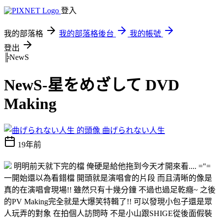
登入
我的部落格
我的部落格後台
我的帳號
登出
╠NewS
NewS-星をめざして DVD
Making
曲げられない人生
19年前
明明前天就下完的檔 俺硬是給他拖到今天才開來看.... ="=
一開始還以為看錯檔 開頭就是演唱會的片段 而且清晰的像是
真的在演唱會現場!! 雖然只有十幾分鐘 不過也過足乾癮~ 之後
的PV Making完全就是大爆笑特輯了!! 可以發現小包子還是眾
人玩弄的對象 在拍個人訪問時 不是小山跟SHIGE從後面假裝