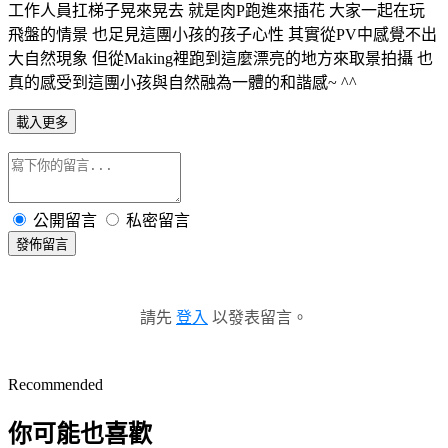
工作人員扛梯子晃來晃去 就是肉P跑進來插花 大家一起在玩
飛盤的情景 也足見這團小孩的孩子心性 其實從PV中感覺不出
大自然現象 但從Making裡跑到這麼漂亮的地方來取景拍攝 也
真的感受到這團小孩與自然融為一體的和諧感~ ^^
載入更多
公開留言
私密留言
發佈留言
請先
登入
以發表留言。
Recommended
你可能也喜歡