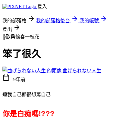
登入
我的部落格
我的部落格後台
我的帳號
登出
╠歐桑懷春一枝花
笨了很久
曲げられない人生
19年前
連我自己都很想罵自己
你是白痴嗎!???