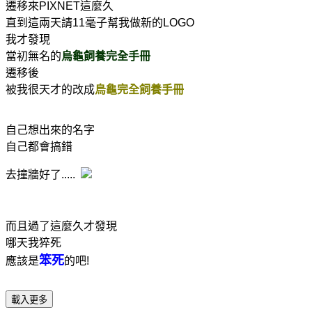
遷移來PIXNET這麼久
直到這兩天請11毫子幫我做新的LOGO
我才發現
當初無名的
烏龜飼養完全手冊
遷移後
被我很天才的改成
烏龜完全飼養手冊
自己想出來的名字
自己都會搞錯
去撞牆好了.....
而且過了這麼久才發現
哪天我猝死
笨死
應該是
的吧!
載入更多