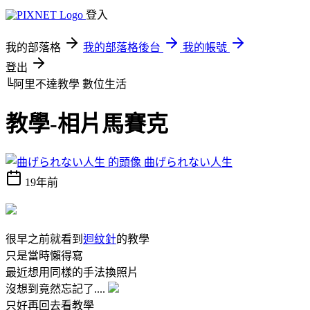
登入
我的部落格
我的部落格後台
我的帳號
登出
╚阿里不達教學
數位生活
教學-相片馬賽克
曲げられない人生
19年前
很早之前就看到
迴紋針
的教學
只是當時懶得寫
最近想用同樣的手法換照片
沒想到竟然忘記了....
只好再回去看教學