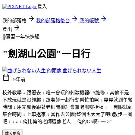
登入
我的部落格
我的部落格後台
我的帳號
登出
╠實習一年快快過
"劍湖山公園"一日行
曲げられない人生
19年前
校外教學 ↓ 跟著去 ↓ 唯一會玩的刺激機器G5維修 ↓ 其他不是
不敢玩就是沒興趣 ↓ 跟老師一起行動幫忙拍照 ↓ 晃晃就到午餐
時間 ↓ 用完餐後跟著老師開檢討會兼喝咖啡抬槓 ↓ 一晃眼就到
集合時間 ↓ 上車返家 ↓ 當作去公園(整個也太大了吧!)散步一圈
吧 ↓ ↓ ↓ ↓ 俺比俺的老師還像老人.... 俺的G5啊~~~ >"
載入更多