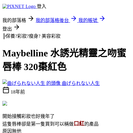
登入
我的部落格
我的部落格後台
我的帳號
登出
╠保養?彩妝?瘦身?
美容彩妝
Maybelline 水誘光精靈之吻蜜
唇棒 320棗紅色
曲げられない人生
18年前
開始接觸彩妝也好幾年了
口紅
這隻唇棒卻是第一隻買到可以稱做
的產品
原因無他