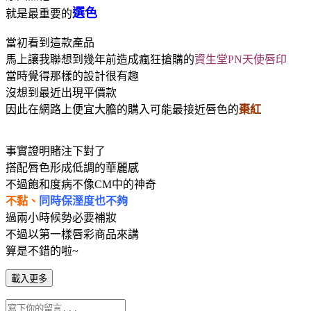
選色
就是最重要的
當初看到這款產品
馬上讓我聯想到幾年前造成瘋狂搶購的
資生堂PN天使唇印
當時覺得那樣的設計很有趣
沒想到最近出現平價款
因此在網路上便宜大膽的購入可能最接近唇色的
棗紅
事實證明賭注下對了
搭配唇色形成低調的華麗感
不過飽和度病不像CM中的神奇
不黏、
同時保溼度也不夠
過兩小時候勢必要補妝
不過以第一樣唇彩商品來講
算是不錯的啦~
載入更多