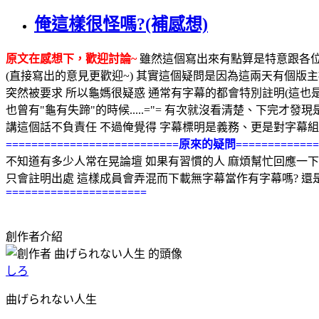
俺這樣很怪嗎?(補感想)
原文在感想下，歡迎討論~
雖然這個寫出來有點算是特意跟各位
(直接寫出的意見更歡迎~) 其實這個疑問是因為這兩天有個版主
突然被要求 所以龜媽很疑惑 通常有字幕的都會特別註明(這也
也曾有"龜有失蹄"的時候.....="= 有次就沒看清楚、下完才
講這個話不負責任 不過俺覺得 字幕標明是義務、更是對字幕組
===========================原來的疑問=============
不知道有多少人常在晃論壇 如果有習慣的人 麻煩幫忙回應一下 
只會註明出處 這樣成員會弄混而下載無字幕當作有字幕嗎? 還
======================
創作者介紹
しろ
曲げられない人生