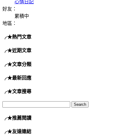
心情日記
好友：
累積中
地區：
╭★熱門文章
╭★近期文章
╭★文章分類
╭★最新回應
╭★文章搜尋
╭★推薦閱讀
╭★友達連結