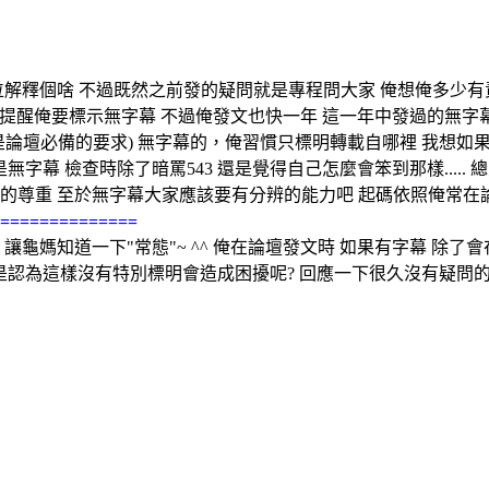
解釋個啥 不過既然之前發的疑問就是專程問大家 俺想俺多少有
提醒俺要標示無字幕 不過俺發文也快一年 這一年中發過的無字幕佔
是論壇必備的要求) 無字幕的，俺習慣只標明轉載自哪裡 我想如
發現是無字幕 檢查時除了暗罵543 還是覺得自己怎麼會笨到那樣...
的尊重 至於無字幕大家應該要有分辨的能力吧 起碼依照俺常在論
==============
讓龜媽知道一下"常態"~ ^^ 俺在論壇發文時 如果有字幕 除
是認為這樣沒有特別標明會造成困擾呢? 回應一下很久沒有疑問的