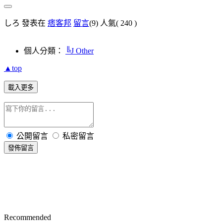
しろ 發表在
痞客邦
留言
(9)
人氣(
240
)
個人分類：
╚J Other
▲top
載入更多
公開留言
私密留言
發佈留言
Recommended