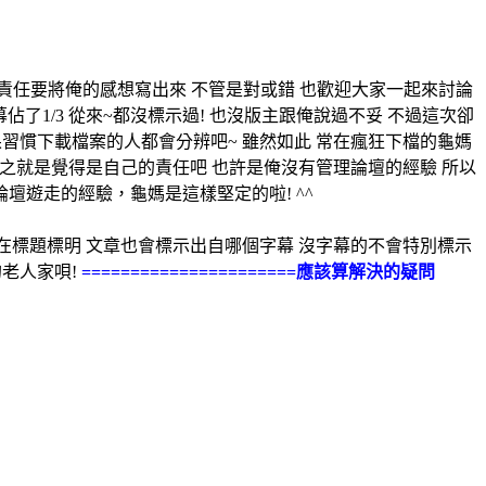
責任要將俺的感想寫出來 不管是對或錯 也歡迎大家一起來討論
了1/3 從來~都沒標示過! 也沒版主跟俺說過不妥 不過這次卻
果習慣下載檔案的人都會分辨吧~ 雖然如此 常在瘋狂下檔的龜媽
.. 總之就是覺得是自己的責任吧 也許是俺沒有管理論壇的經驗 所以
壇遊走的經驗，龜媽是這樣堅定的啦! ^^
了會在標題標明 文章也會標示出自哪個字幕 沒字幕的不會特別標示
老人家唄!
======================應該算解決的疑問