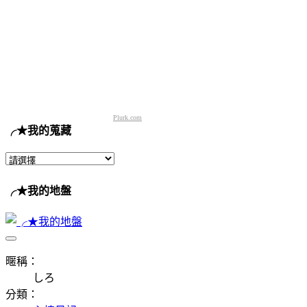
Plurk.com
╭★我的蒐藏
╭★我的地盤
暱稱：
しろ
分類：