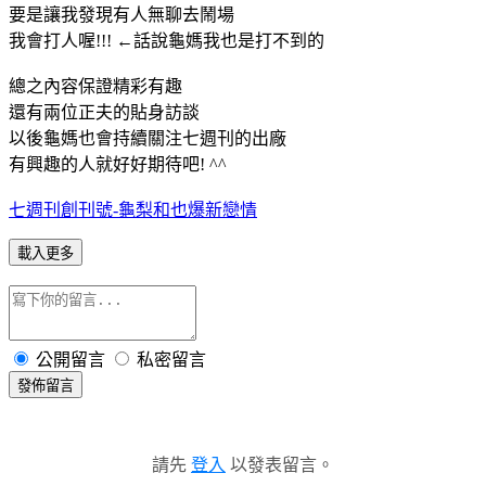
要是讓我發現有人無聊去鬧場
我會打人喔!!! ←話說龜媽我也是打不到的
總之內容保證精彩有趣
還有兩位正夫的貼身訪談
以後龜媽也會持續關注七週刊的出廠
有興趣的人就好好期待吧! ^^
七週刊創刊號-龜梨和也爆新戀情
載入更多
公開留言
私密留言
發佈留言
請先
登入
以發表留言。