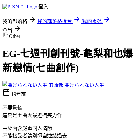
登入
我的部落格
我的部落格後台
我的帳號
登出
╚J Other
EG-七週刊創刊號-龜梨和也爆
新戀情(七曲創作)
曲げられない人生
19年前
不要驚慌
這只是七曲大最近搞笑力作
由於內含嚴重同人情節
不能接受者請別擅自連結過去